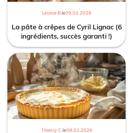
Léonie B.
le
09.02.2026
La pâte à crêpes de Cyril Lignac (6
ingrédients, succès garanti !)
Thierry C.
le
09.02.2026