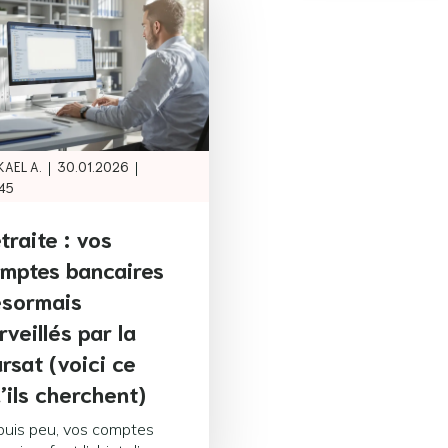
|
|
KAEL A.
30.01.2026
45
traite : vos
mptes bancaires
sormais
rveillés par la
rsat (voici ce
’ils cherchent)
uis peu, vos comptes