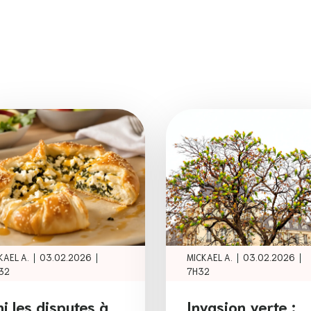
|
|
|
|
KAEL A.
03.02.2026
MICKAEL A.
03.02.2026
32
7H32
ni les disputes à
Invasion verte :