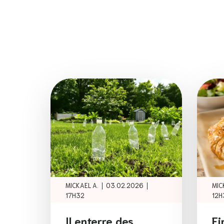
|
|
MICKAEL A.
03.02.2026
MIC
17H32
12H
Il enterre des
Fi