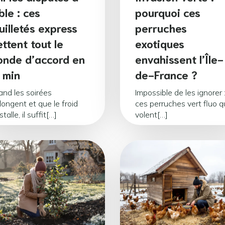
ble : ces
pourquoi ces
uilletés express
perruches
ttent tout le
exotiques
nde d’accord en
envahissent l’Île-
 min
de-France ?
nd les soirées
Impossible de les ignorer 
llongent et que le froid
ces perruches vert fluo q
stalle, il suffit[…]
volent[…]