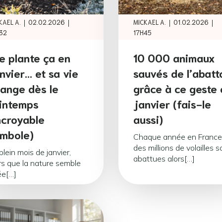
|
|
|
|
KAEL A.
02.02.2026
MICKAEL A.
01.02.2026
32
17H45
le plante ça en
10 000 animaux
nvier… et sa vie
sauvés de l’abatt
ange dès le
grâce à ce geste 
intemps
janvier (fais-le
ncroyable
aussi)
mbole)
Chaque année en France
des millions de volailles s
plein mois de janvier,
abattues alors[…]
rs que la nature semble
ée[…]