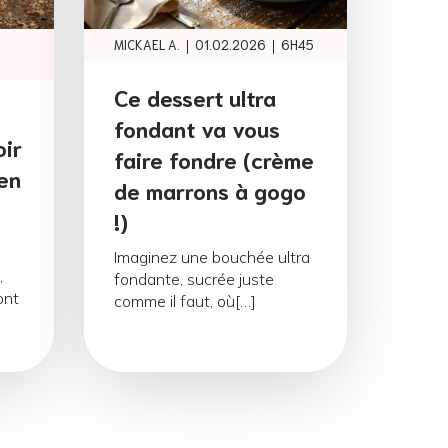
|
|
MICKAEL A.
01.02.2026
6H45
Ce dessert ultra
fondant va vous
oir
faire fondre (crème
en
de marrons à gogo
!)
Imaginez une bouchée ultra
,
fondante, sucrée juste
ont
comme il faut, où[…]