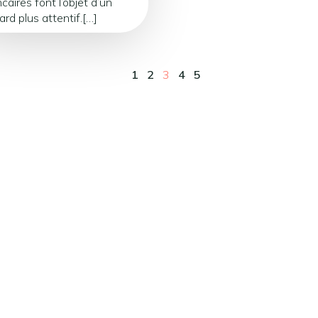
caires font l’objet d’un
ard plus attentif.[…]
1
2
3
4
5