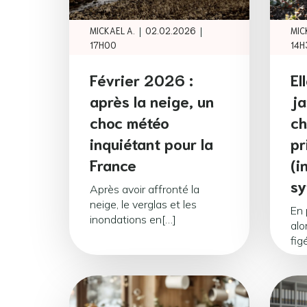
|
|
MICKAEL A.
02.02.2026
MIC
17H00
14H
Février 2026 :
El
après la neige, un
ja
choc météo
ch
inquiétant pour la
pr
France
(i
sy
Après avoir affronté la
neige, le verglas et les
En 
inondations en[…]
alo
fig