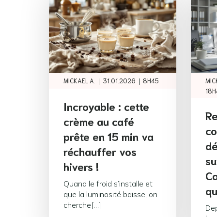
|
|
MICKAEL A.
31.01.2026
8H45
MIC
18H
Incroyable : cette
Re
crème au café
co
prête en 15 min va
dé
réchauffer vos
su
hivers !
Ca
Quand le froid s’installe et
qu
que la luminosité baisse, on
cherche[…]
Dep