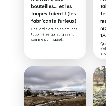
bouteilles… et les
ta
taupes fuient ! (les
fe
fabricants furieux)
me
mo
Des jardiniers en colère, des
18
taupinières qui surgissent
comme par magie[…]
Qua
s’a
s’in