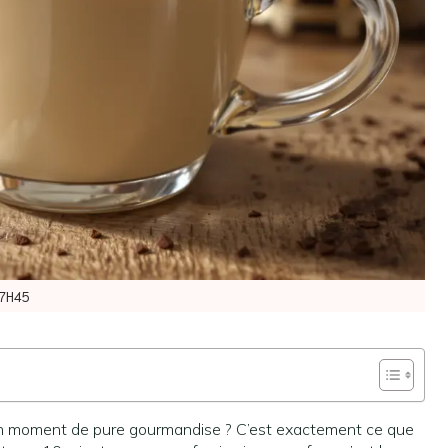
17H45
un moment de pure gourmandise ? C’est exactement ce que