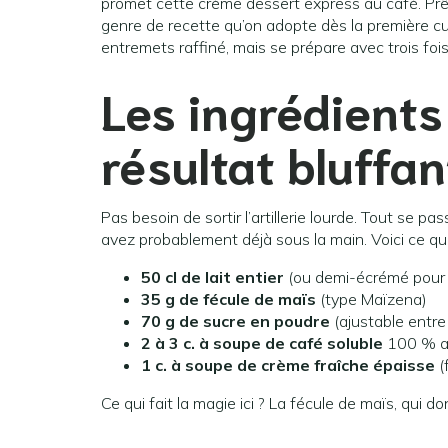
promet cette crème dessert express au café. Prêt
genre de recette qu’on adopte dès la première cu
entremets raffiné, mais se prépare avec trois fois 
Les ingrédients
résultat bluffan
Pas besoin de sortir l’artillerie lourde. Tout se
avez probablement déjà sous la main. Voici ce qu’
50 cl de lait entier
(ou demi-écrémé pour u
35 g de fécule de maïs
(type Maïzena)
70 g de sucre en poudre
(ajustable entre
2 à 3 c. à soupe de café soluble
100 % ar
1 c. à soupe de crème fraîche épaisse
(
Ce qui fait la magie ici ? La fécule de maïs, qui 