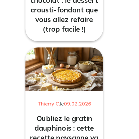
chocolat : le dessert
crousti-fondant que
vous allez refaire
(trop facile !)
Thierry C.
le
09.02.2026
Oubliez le gratin
dauphinois : cette
recette paysanne va