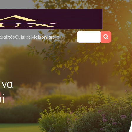
ualités
Cuisine
Maison
Jardin
 va
i