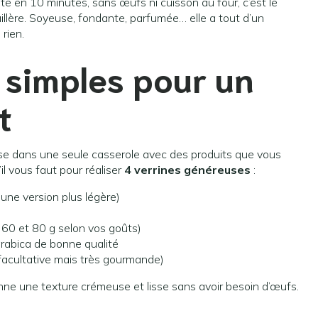
e en 10 minutes, sans œufs ni cuisson au four, c’est le
illère. Soyeuse, fondante, parfumée… elle a tout d’un
rien.
 simples pour un
t
 passe dans une seule casserole avec des produits que vous
il vous faut pour réaliser
4 verrines généreuses
:
ne version plus légère)
 60 et 80 g selon vos goûts)
abica de bonne qualité
facultative mais très gourmande)
donne une texture crémeuse et lisse sans avoir besoin d’œufs.