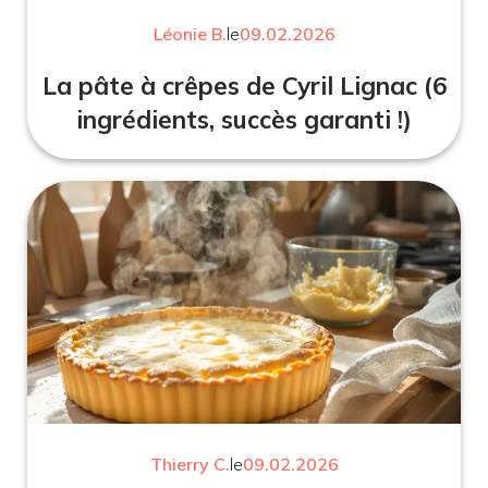
Léonie B.
le
09.02.2026
La pâte à crêpes de Cyril Lignac (6
ingrédients, succès garanti !)
Thierry C.
le
09.02.2026