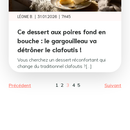
|
|
LÉONIE B.
31.01.2026
7H45
Ce dessert aux poires fond en
bouche : le gargouilleau va
détrôner le clafoutis !
Vous cherchez un dessert réconfortant qui
change du traditionnel clafoutis ?[…]
1
2
3
4
5
Précédent
Suivant