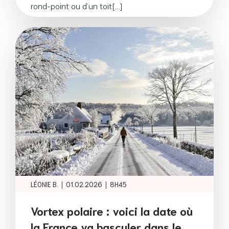
rond-point ou d’un toit[…]
|
|
LÉONIE B.
01.02.2026
8H45
Vortex polaire : voici la date où
la France va basculer dans le